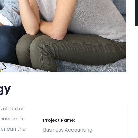
gy
c et tortor
osuer eros
Project Name:
 Aenean the
Business Accounting