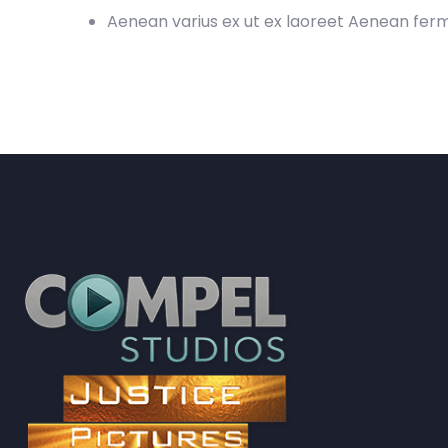
Aenean varius ex ut ex laoreet Aenean fe