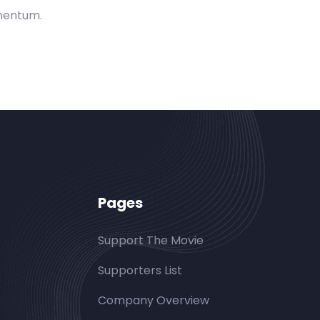
rmentum.
Pages
Support The Movie
Supporters List
Company Overview