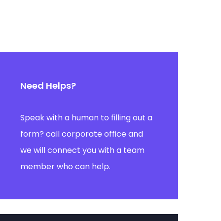
Need Helps?
Speak with a human to filling out a
form? call corporate office and
we will connect you with a team
member who can help.