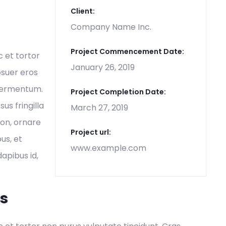
Client:
Company Name Inc.
Project Commencement Date:
c et tortor
January 26, 2019
osuer eros
 fermentum.
Project Completion Date:
s fringilla
March 27, 2019
non, ornare
Project url:
us, et
www.example.com
dapibus id,
es