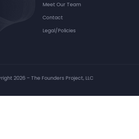
Meet Our Team
Contact
Legal/Policies
right 2026 – The Founders Project, LLC